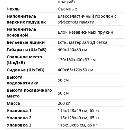
правый)
Чехлы
Съемные
Наполнитель
Вязкоэластичный поролон с
верхних подушек
эффектом памяти
Наполнитель
Блок независимых пружин
основной
Бельевые ящики
Есть, материал 3Д сетка
Габариты (ШхГхВ)
460х150х85 см
Спальное место
130/180х400х33 см
(ШхДхВ)
Сиденье (ШхГхВ)
400х65/120х50 см
Высота
56 см
подлокотника
Высота посадочного
50 см
места
Масса
260 кг
Упаковка 1
115x128x49 см, 65 кг
Упаковка 2
115x128x49 см, 65 кг
Упаковка 3
115x98x66 см, 65 кг