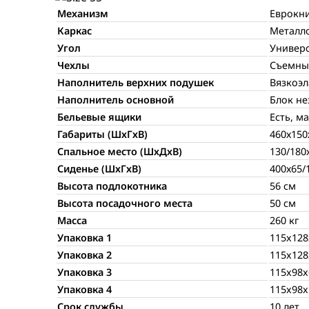
Механизм
Еврокн
Каркас
Металл
Угол
Универс
Чехлы
Съемны
Наполнитель верхних подушек
Вязкоэл
Наполнитель основной
Блок н
Бельевые ящики
Есть, м
Габариты (ШхГхВ)
460х150
Спальное место (ШхДхВ)
130/180
Сиденье (ШхГхВ)
400х65/
Высота подлокотника
56 см
Высота посадочного места
50 см
Масса
260 кг
Упаковка 1
115x128
Упаковка 2
115x128
Упаковка 3
115x98x
Упаковка 4
115x98x
Срок службы
10 лет