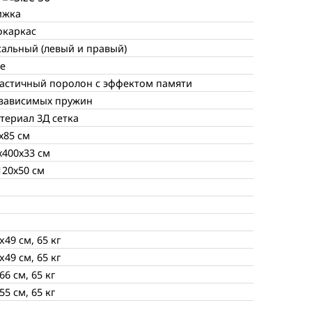
ижка
окаркас
альный (левый и правый)
е
астичный поролон с эффектом памяти
езависимых пружин
атериал 3Д сетка
х85 см
х400х33 см
120х50 см
x49 см, 65 кг
x49 см, 65 кг
66 см, 65 кг
55 см, 65 кг