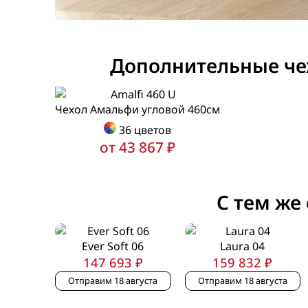
Дополнительные ч
Чехол Амальфи угловой 460см
36 цветов
от 43 867 ₽
С тем же
Ever Soft 06
Laura 04
147 693 ₽
159 832 ₽
Отправим 18 августа
Отправим 18 августа