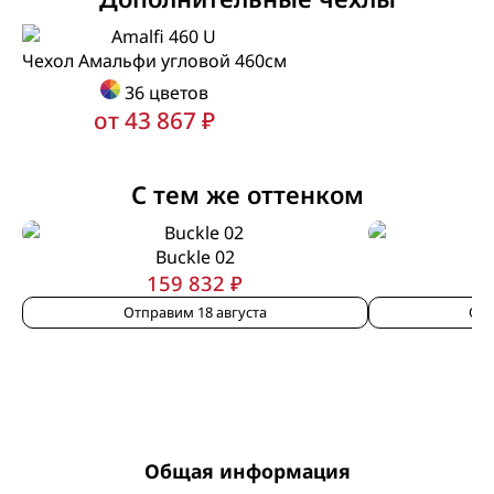
Чехол Амальфи угловой 460см
36 цветов
от 43 867 ₽
С тем же оттенком
Buckle 02
159 832 ₽
Отправим 18 августа
Отп
Общая информация