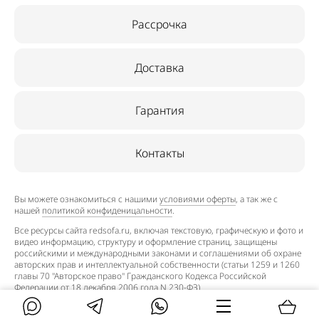
Рассрочка
Доставка
Гарантия
Контакты
Вы можете ознакомиться с нашими
условиями оферты
, а так же с
нашей
политикой конфиденицальности
.
Все ресурсы сайта redsofa.ru, включая текстовую, графическую и фото и
видео информацию, структуру и оформление страниц, защищены
российскими и международными законами и соглашениями об охране
авторских прав и интеллектуальной собственности (статьи 1259 и 1260
главы 70 "Авторское право" Гражданского Кодекса Российской
Федерации от 18 декабря 2006 года N 230-ФЗ).
©2015–2026. Редсофа.ру — интернет-магазин недорогих
технологичных диван-кроватей. Все права защищены.