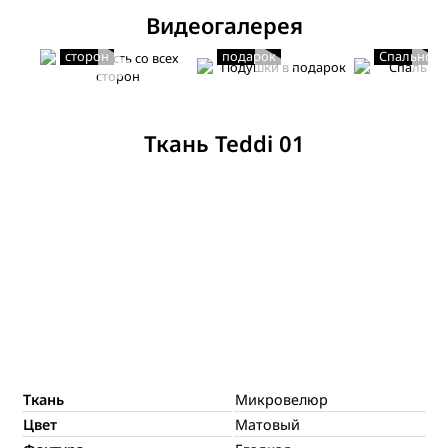
Видеогалерея
Мягкость со всех
Подушки в
сторон
подарок
Спальное 
Ткань Teddi 01
Ткань
Микровелюр
Цвет
Матовый