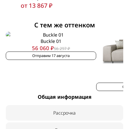
от 13 867 ₽
С тем же оттенком
Buckle 01
56 060 ₽
56 297 ₽
Отправим 17 августа
Отп
Общая информация
Рассрочка