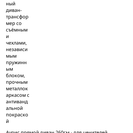
Аурис прямой диван 260см - для ценителей