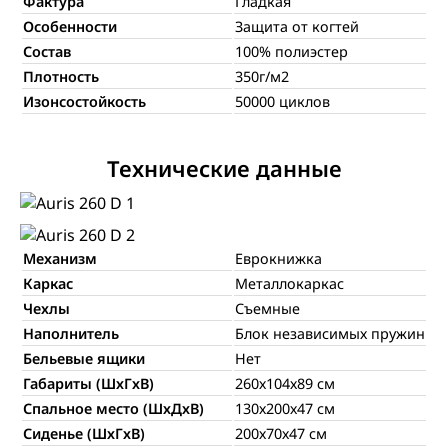
Фактура
Гладкая
Особенности
Защита от когтей
Состав
100% полиэстер
Плотность
350г/м2
Изонсостойкость
50000 циклов
Технические данные
Механизм
Еврокнижка
Каркас
Металлокаркас
Чехлы
Съемные
Наполнитель
Блок независимых пружин
Бельевые ящики
Нет
Габариты (ШхГхВ)
260х104х89 см
Спальное место (ШхДхВ)
130х200х47 см
Сиденье (ШхГхВ)
200х70х47 см