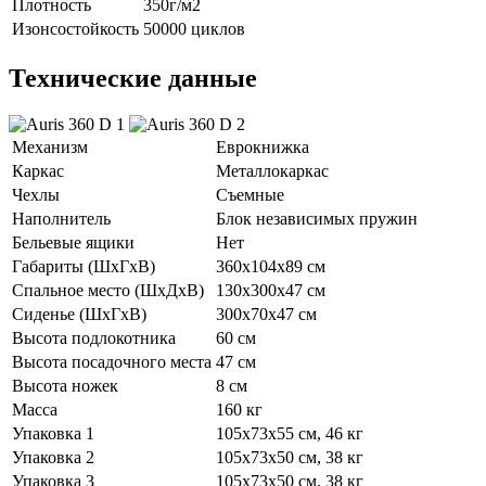
Плотность
350г/м2
Изонсостойкость
50000 циклов
Технические данные
Механизм
Еврокнижка
Каркас
Металлокаркас
Чехлы
Съемные
Наполнитель
Блок независимых пружин
Бельевые ящики
Нет
Габариты (ШхГхВ)
360х104х89 см
Спальное место (ШхДхВ)
130х300х47 см
Сиденье (ШхГхВ)
300х70х47 см
Высота подлокотника
60 см
Высота посадочного места
47 см
Высота ножек
8 см
Масса
160 кг
Упаковка 1
105х73х55 см, 46 кг
Упаковка 2
105х73х50 см, 38 кг
Упаковка 3
105х73х50 см, 38 кг