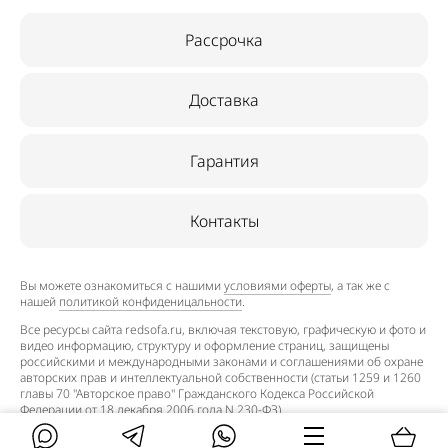
Рассрочка
Доставка
Гарантия
Контакты
Вы можете ознакомиться с нашими
условиями оферты
, а так же с
нашей
политикой конфиденицальности
.
Все ресурсы сайта redsofa.ru, включая текстовую, графическую и фото и
видео информацию, структуру и оформление страниц, защищены
российскими и международными законами и соглашениями об охране
авторских прав и интеллектуальной собственности (статьи 1259 и 1260
главы 70 "Авторское право" Гражданского Кодекса Российской
Федерации от 18 декабря 2006 года N 230-ФЗ).
©2015–2026. Редсофа.ру — интернет-магазин недорогих