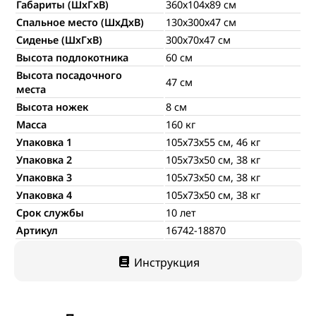
Габариты (ШхГхВ)
360х104х89 см
Спальное место (ШхДхВ)
130х300х47 см
Сиденье (ШхГхВ)
300х70х47 см
Высота подлокотника
60 см
Высота посадочного
47 см
места
Высота ножек
8 см
Масса
160 кг
Упаковка 1
105х73х55 см, 46 кг
Упаковка 2
105х73х50 см, 38 кг
Упаковка 3
105х73х50 см, 38 кг
Упаковка 4
105х73х50 см, 38 кг
Срок службы
10 лет
Артикул
16742-18870
Инструкция