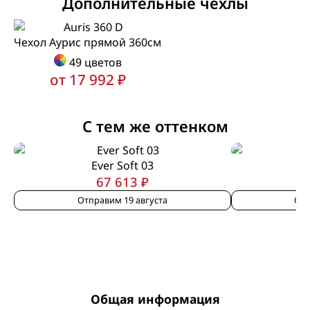
Дополнительные чехлы
Чехол Аурис прямой 360см
49 цветов
от 17 992 ₽
С тем же оттенком
Ever Soft 03
67 613 ₽
Отправим 19 августа
Отп
Общая информация