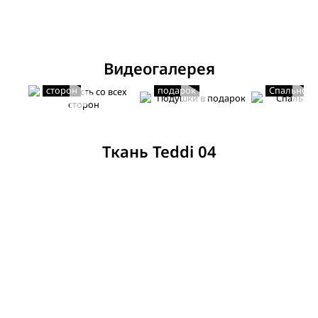
Видеогалерея
Мягкость со всех
Подушки в
сторон
подарок
Спальное 
Ткань Teddi 04