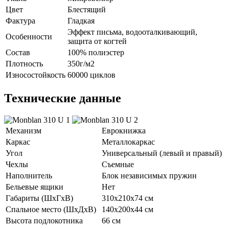
Цвет
Блестящий
Фактура
Гладкая
Эффект письма, водооталкивающий,
Особенности
защита от когтей
Состав
100% полиэстер
Плотность
350г/м2
Износостойкость
60000 циклов
Технические данные
Механизм
Еврокнижка
Каркас
Металлокаркас
Угол
Универсальный (левый и правый)
Чехлы
Съемные
Наполнитель
Блок независимых пружин
Бельевые ящики
Нет
Габариты (ШхГхВ)
310х210х74 см
Спальное место (ШхДхВ)
140х200х44 см
Высота подлокотника
66 см