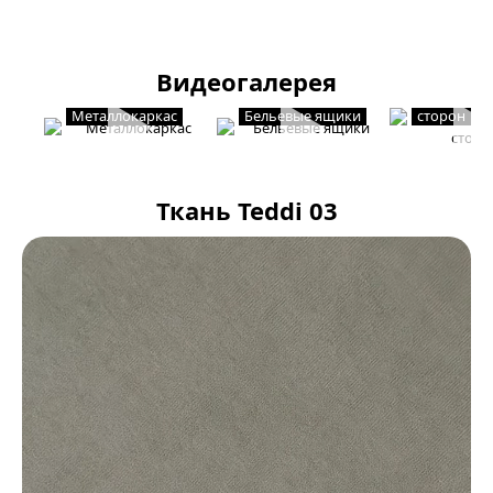
Видеогалерея
Мягкость с
Металлокаркас
Бельевые ящики
сторон
Ткань Teddi 03