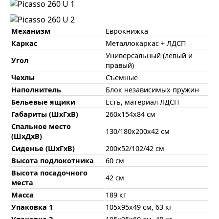
Механизм
Еврокнижка
Каркас
Металлокаркас + ЛДСП
Универсальный (левый и
Угол
правый)
Чехлы
Съемные
Наполнитель
Блок независимых пружин
Бельевые ящики
Есть, материал ЛДСП
Габариты (ШхГхВ)
260х154х84 см
Спальное место
130/180х200х42 см
(ШхДхВ)
Сиденье (ШхГхВ)
200х52/102/42 см
Высота подлокотника
60 см
Высота посадочного
42 см
места
Масса
189 кг
Упаковка 1
105х95х49 см, 63 кг