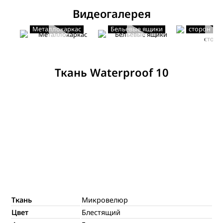
Видеогалерея
Мягкость с
Металлокаркас
Бельевые ящики
сторон
Ткань Waterproof 10
Ткань
Микровелюр
Цвет
Блестящий