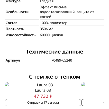
Фактура
Гладкая
Эффект письма,
Особенности
водооталкивающий, защита от
когтей
Состав
100% полиэстер
Плотность
350г/м2
Износостойкость
60000 циклов
Технические данные
Артикул
70489-65240
С тем же оттенком
Laura 03
47 732 ₽
Отправим 17 августа
Отп