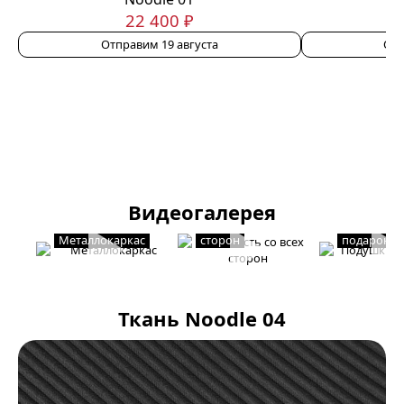
22 400 ₽
Отправим 19 августа
Отп
Видеогалерея
Мягкость со всех
Подушки в
Металлокаркас
сторон
подарок
Ткань Noodle 04