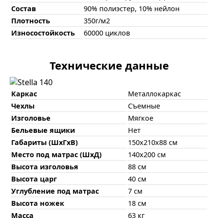
Состав
90% полиэстер, 10% нейлон
Плотность
350г/м2
Износостойкость
60000 циклов
Технические данные
Каркас
Металлокаркас
Чехлы
Съемные
Изголовье
Мягкое
Бельевые ящики
Нет
Габариты (ШхГхВ)
150х210х88 см
Место под матрас (ШхД)
140х200 см
Высота изголовья
88 см
Высота царг
40 см
Углубление под матрас
7 см
Высота ножек
18 см
Масса
63 кг