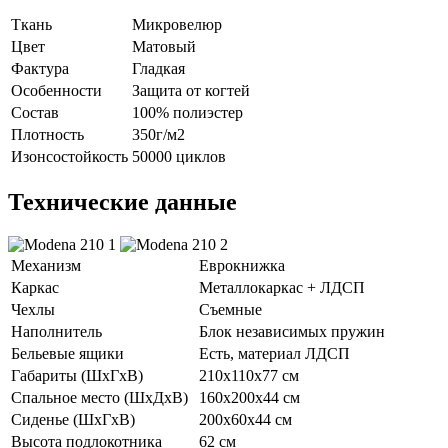
Ткань
Микровелюр
Цвет
Матовый
Фактура
Гладкая
Особенности
Защита от когтей
Состав
100% полиэстер
Плотность
350г/м2
Изонсостойкость
50000 циклов
Технические данные
Механизм
Еврокнижка
Каркас
Металлокаркас + ЛДСП
Чехлы
Съемные
Наполнитель
Блок независимых пружин
Бельевые ящики
Есть, материал ЛДСП
Габариты (ШхГхВ)
210х110х77 см
Спальное место (ШхДхВ)
160х200х44 см
Сиденье (ШхГхВ)
200х60х44 см
Высота подлокотника
62 см