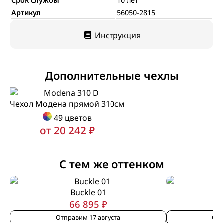
Срок службы
10 лет
Артикул
56050-2815
Инструкция
Дополнительные чехлы
Чехол Модена прямой 310см
49 цветов
от 20 242 ₽
С тем же оттенком
Buckle 01
66 895 ₽
Отправим 17 августа
Отп