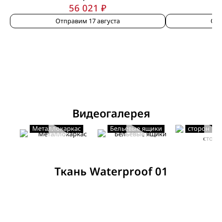
56 021 ₽
Отправим 17 августа
Отп
Видеогалерея
Мягкость с
Металлокаркас
Бельевые ящики
сторон
Ткань Waterproof 01