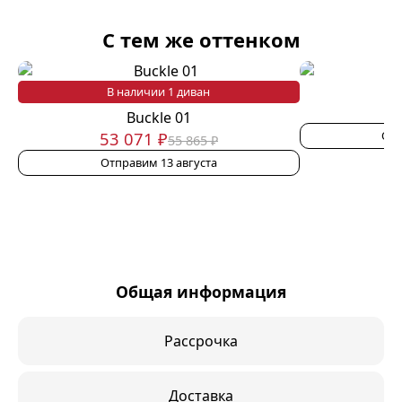
С тем же оттенком
В наличии 1 диван
Buckle 01
Отп
53 071 ₽
55 865 ₽
Отправим 13 августа
Общая информация
Рассрочка
Доставка