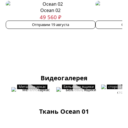
Ocean 02
49 560 ₽
Отправим 19 августа
Отп
Видеогалерея
Мягкость с
Металлокаркас
Бельевые ящики
сторон
Ткань Ocean 01