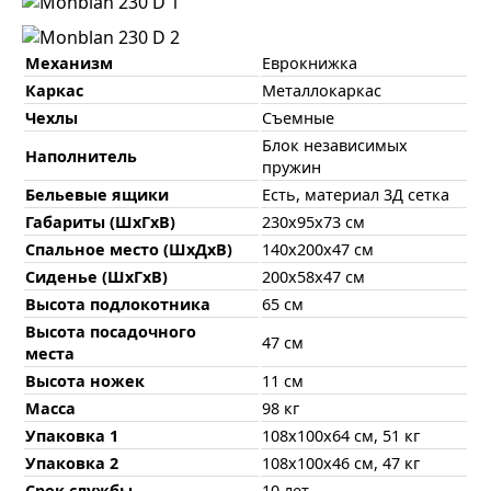
Механизм
Еврокнижка
Каркас
Металлокаркас
Чехлы
Съемные
Блок независимых
Наполнитель
пружин
Бельевые ящики
Есть, материал 3Д сетка
Габариты (ШхГхВ)
230х95х73 см
Спальное место (ШхДхВ)
140х200х47 см
Сиденье (ШхГхВ)
200х58х47 см
Высота подлокотника
65 см
Высота посадочного
47 см
места
Высота ножек
11 см
Масса
98 кг
Упаковка 1
108х100х64 см, 51 кг
Упаковка 2
108х100х46 см, 47 кг
Срок службы
10 лет