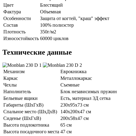
Цвет
Блестящий
Фактура
Объемная
Особенности
Защита от когтей, "краш" эффект
Состав
100% полиэстер
Плотность
350г/м2
Износостойкость
60000 циклов
Технические данные
Механизм
Еврокнижка
Каркас
Металлокаркас
Чехлы
Съемные
Наполнитель
Блок независимых пружин
Бельевые ящики
Есть, материал 3Д сетка
Габариты (ШхГхВ)
230х95х73 см
Спальное место (ШхДхВ)
140х200х47 см
Сиденье (ШхГхВ)
200х58х47 см
Высота подлокотника
65 см
Высота посадочного места
47 см