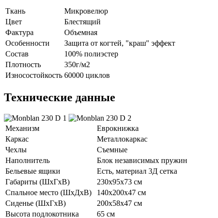
Ткань
Микровелюр
Цвет
Блестящий
Фактура
Объемная
Особенности
Защита от когтей, "краш" эффект
Состав
100% полиэстер
Плотность
350г/м2
Износостойкость
60000 циклов
Технические данные
Механизм
Еврокнижка
Каркас
Металлокаркас
Чехлы
Съемные
Наполнитель
Блок независимых пружин
Бельевые ящики
Есть, материал 3Д сетка
Габариты (ШхГхВ)
230х95х73 см
Спальное место (ШхДхВ)
140х200х47 см
Сиденье (ШхГхВ)
200х58х47 см
Высота подлокотника
65 см