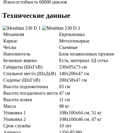
Износостойкость
60000 циклов
Технические данные
Механизм
Еврокнижка
Каркас
Металлокаркас
Чехлы
Съемные
Наполнитель
Блок независимых пружин
Бельевые ящики
Есть, материал 3Д сетка
Габариты (ШхГхВ)
230х95х73 см
Спальное место (ШхДхВ)
140х200х47 см
Сиденье (ШхГхВ)
200х58х47 см
Высота подлокотника
65 см
Высота посадочного места
47 см
Высота ножек
11 см
Масса
98 кг
Упаковка 1
108х100х64 см, 51 кг
Упаковка 2
108х100х46 см, 47 кг
Срок службы
10 лет
Артикул
1356-85380