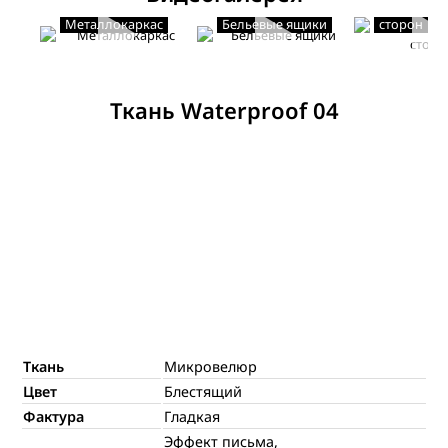
Мягкость с
Металлокаркас
Бельевые ящики
сторон
Ткань Waterproof 04
Ткань
Микровелюр
Цвет
Блестящий
Фактура
Гладкая
Эффект письма,