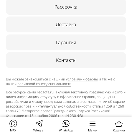
Рассрочка
Доставка
Гарантия
Контакты
Вы можете ознакомиться с нашими
условиями оферты
, а так же с
нашей
политикой конфиденицальности
.
Все ресурсы сайта redsofa.ru, включая текстовую, графическую и фото и
видео информацию, структуру и оформление страниц, защищены
российскими и международными законами и соглашениями об охране
авторских прав и интеллектуальной собственности (статьи 1259 и 1260
главы 70 "Авторское право" Гражданского Кодекса Российской
Федерации от 18 декабря 2006 года N 230-ФЗ).
©2015–2026. Редсофа.ру — интернет-магазин недорогих
технологичных диван-кроватей. Все права защищены.
MAX
Telegram
WhatsApp
Меню
Корзина