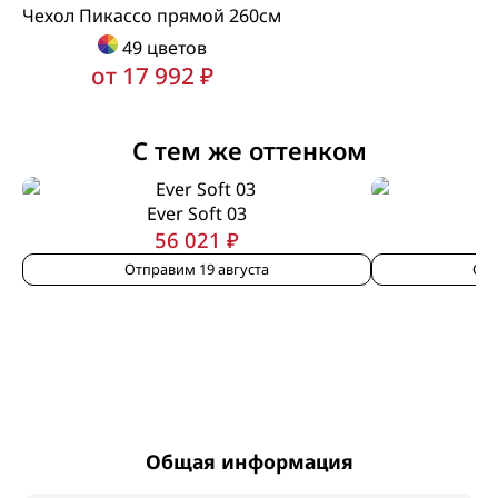
Чехол Пикассо прямой 260см
49 цветов
от 17 992 ₽
С тем же оттенком
Ever Soft 03
56 021 ₽
Отправим 19 августа
Отп
Общая информация