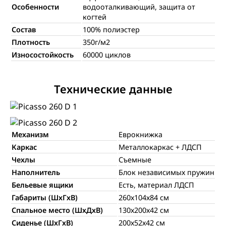
Особенности
водооталкивающий, защита от
когтей
Состав
100% полиэстер
Плотность
350г/м2
Износостойкость
60000 циклов
Технические данные
Механизм
Еврокнижка
Каркас
Металлокаркас + ЛДСП
Чехлы
Съемные
Наполнитель
Блок независимых пружин
Бельевые ящики
Есть, материал ЛДСП
Габариты (ШхГхВ)
260х104х84 см
Спальное место (ШхДхВ)
130х200х42 см
Сиденье (ШхГхВ)
200х52х42 см