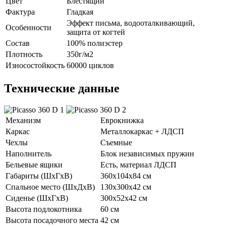
Цвет
Блестящий
Фактура
Гладкая
Эффект письма, водооталкивающий,
Особенности
защита от когтей
Состав
100% полиэстер
Плотность
350г/м2
Износостойкость
60000 циклов
Технические данные
Механизм
Еврокнижка
Каркас
Металлокаркас + ЛДСП
Чехлы
Съемные
Наполнитель
Блок независимых пружин
Бельевые ящики
Есть, материал ЛДСП
Габариты (ШхГхВ)
360х104х84 см
Спальное место (ШхДхВ)
130х300х42 см
Сиденье (ШхГхВ)
300х52х42 см
Высота подлокотника
60 см
Высота посадочного места
42 см