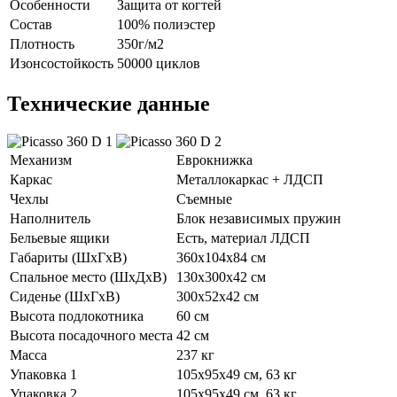
Особенности
Защита от когтей
Состав
100% полиэстер
Плотность
350г/м2
Изонсостойкость
50000 циклов
Технические данные
Механизм
Еврокнижка
Каркас
Металлокаркас + ЛДСП
Чехлы
Съемные
Наполнитель
Блок независимых пружин
Бельевые ящики
Есть, материал ЛДСП
Габариты (ШхГхВ)
360х104х84 см
Спальное место (ШхДхВ)
130х300х42 см
Сиденье (ШхГхВ)
300х52х42 см
Высота подлокотника
60 см
Высота посадочного места
42 см
Масса
237 кг
Упаковка 1
105х95х49 см, 63 кг
Упаковка 2
105х95х49 см, 63 кг