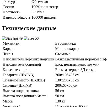
Фактура
Объемная
Состав
100% полиэстер
Плотность
365г/м2
Износостойкость
100000 циклов
Технические данные
Механизм
Еврокнижка
Каркас
Металлокаркас
Чехлы
Съемные
Наполнитель верхних подушек
Вязкоэластичный поролон с э
Наполнитель основной
Блок независимых пружин
Бельевые ящики
Есть, материал 3Д сетка
Габариты (ШхГхВ)
260х105х85 см
Спальное место (ШхДхВ)
130х200х33 см
Сиденье (ШхГхВ)
200х65х50 см
Высота подлокотника
56 см
Высота посадочного места
50 см
Масса
130 кг
Упаковка 1
115x98x66 см, 65 кг