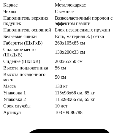
Каркас
Металлокаркас
Чехлы
Съемные
Наполнитель верхних
Вязкоэластичный поролон с
подушек
эффектом памяти
Наполнитель основной
Блок независимых пружин
Бельевые ящики
Есть, материал 3Д сетка
Габариты (ШхГхВ)
260х105х85 см
Спальное место
130х200х33 см
(ШхДхВ)
Сиденье (ШхГхВ)
200х65х50 см
Высота подлокотника
56 см
Высота посадочного
50 см
места
Масса
130 кг
Упаковка 1
115x98x66 см, 65 кг
Упаковка 2
115x98x66 см, 65 кг
Срок службы
10 лет
Артикул
103709-86788