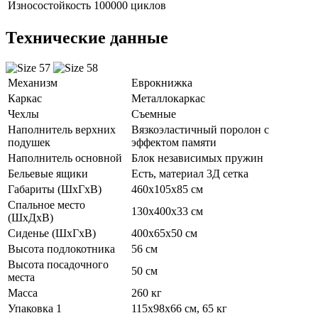
Износостойкость
100000 циклов
Технические данные
Механизм
Еврокнижка
Каркас
Металлокаркас
Чехлы
Съемные
Наполнитель верхних
Вязкоэластичный поролон с
подушек
эффектом памяти
Наполнитель основной
Блок независимых пружин
Бельевые ящики
Есть, материал 3Д сетка
Габариты (ШхГхВ)
460х105х85 см
Спальное место
130х400х33 см
(ШхДхВ)
Сиденье (ШхГхВ)
400х65х50 см
Высота подлокотника
56 см
Высота посадочного
50 см
места
Масса
260 кг
Упаковка 1
115x98x66 см, 65 кг