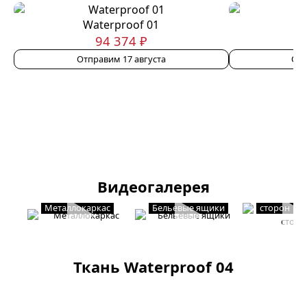
Waterproof 01
W
94 374 ₽
Отправим 17 августа
Отп
Видеогалерея
Мягкость с
Металлокаркас
Бельевые ящики
сторон
Ткань Waterproof 04