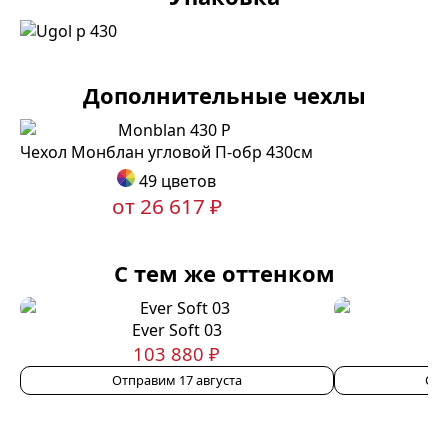
Дополнительные чехлы
Чехол Монблан угловой П-обр 430см
49 цветов
от 26 617 ₽
С тем же оттенком
Ever Soft 03
103 880 ₽
Отправим 17 августа
Отп