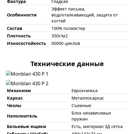
Фактура
Гладкая
Эффект письма,
Особенности
водооталкивающий, защита от
когтей
Состав
100% полиэстер
Плотность
350г/м2
Износостойкость
60000 циклов
Технические данные
Механизм
Еврокнижка
Каркас
Металлокаркас
Чехлы
Съемные
Блок независимых
Наполнитель
пружин
Бельевые ящики
Есть, материал 3Д сетка
Габариты (ШхГхВ)
430х142х73 см