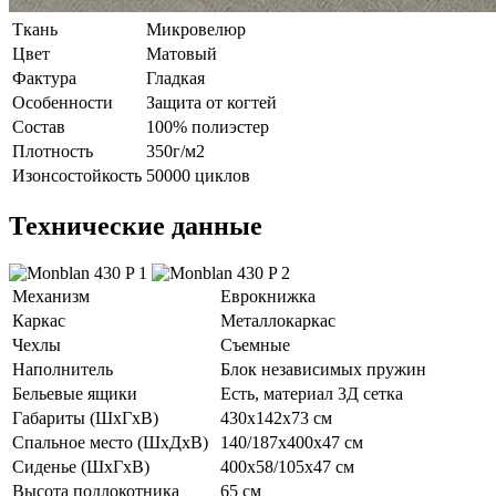
Ткань
Микровелюр
Цвет
Матовый
Фактура
Гладкая
Особенности
Защита от когтей
Состав
100% полиэстер
Плотность
350г/м2
Изонсостойкость
50000 циклов
Технические данные
Механизм
Еврокнижка
Каркас
Металлокаркас
Чехлы
Съемные
Наполнитель
Блок независимых пружин
Бельевые ящики
Есть, материал 3Д сетка
Габариты (ШхГхВ)
430х142х73 см
Спальное место (ШхДхВ)
140/187х400х47 см
Сиденье (ШхГхВ)
400х58/105х47 см
Высота подлокотника
65 см