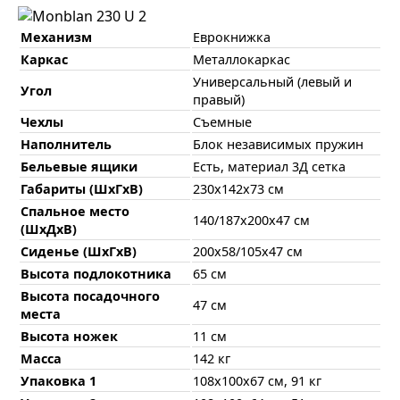
Механизм
Еврокнижка
Каркас
Металлокаркас
Универсальный (левый и
Угол
правый)
Чехлы
Съемные
Наполнитель
Блок независимых пружин
Бельевые ящики
Есть, материал 3Д сетка
Габариты (ШхГхВ)
230х142х73 см
Спальное место
140/187х200х47 см
(ШхДхВ)
Сиденье (ШхГхВ)
200х58/105х47 см
Высота подлокотника
65 см
Высота посадочного
47 см
места
Высота ножек
11 см
Масса
142 кг
Упаковка 1
108х100х67 см, 91 кг