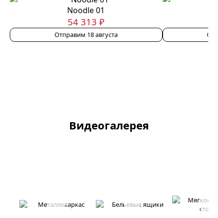
Noodle 01
54 313 ₽
Отправим 18 августа
Отп
Видеогалерея