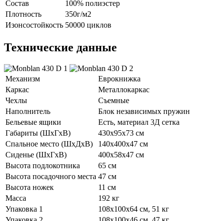
Состав
100% полиэстер
Плотность
350г/м2
Изонсостойкость
50000 циклов
Технические данные
Механизм
Еврокнижка
Каркас
Металлокаркас
Чехлы
Съемные
Наполнитель
Блок независимых пружин
Бельевые ящики
Есть, материал 3Д сетка
Габариты (ШхГхВ)
430х95х73 см
Спальное место (ШхДхВ)
140х400х47 см
Сиденье (ШхГхВ)
400х58х47 см
Высота подлокотника
65 см
Высота посадочного места
47 см
Высота ножек
11 см
Масса
192 кг
Упаковка 1
108х100х64 см, 51 кг
Упаковка 2
108х100х46 см, 47 кг