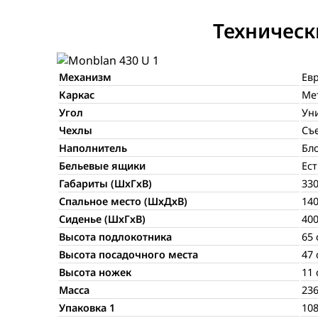
Техническ
Механизм
Ев
Каркас
Ме
Угол
Ун
Чехлы
Съ
Наполнитель
Бл
Бельевые ящики
Ест
Габариты (ШхГхВ)
33
Спальное место (ШхДхВ)
140
Сиденье (ШхГхВ)
400
Высота подлокотника
65 
Высота посадочного места
47 
Высота ножек
11 
Масса
236
Упаковка 1
108