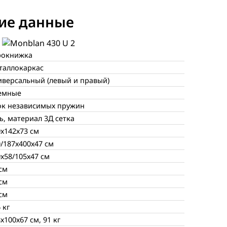
ие данные
рокнижка
таллокаркас
иверсальный (левый и правый)
емные
ок независимых пружин
ь, материал 3Д сетка
0х142х73 см
/187х400х47 см
х58/105х47 см
см
см
см
 кг
х100х67 см, 91 кг