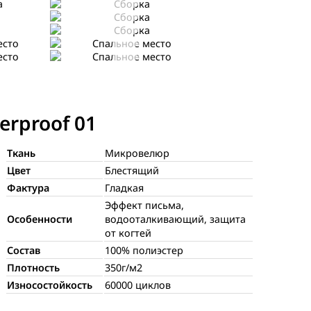
Сборка
Сборка
Спальное место
Спальное место
erproof 01
Ткань
Микровелюр
Цвет
Блестящий
Фактура
Гладкая
Эффект письма,
Особенности
водооталкивающий, защита
от когтей
Состав
100% полиэстер
Плотность
350г/м2
Износостойкость
60000 циклов