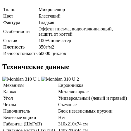
Ткань
Микровелюр
Цвет
Блестящий
Фактура
Гладкая
Эффект письма, водооталкивающий,
Особенности
защита от когтей
Состав
100% полиэстер
Плотность
350г/м2
Износостойкость
60000 циклов
Технические данные
Механизм
Еврокнижка
Каркас
Металлокаркас
Угол
Универсальный (левый и правый)
Чехлы
Съемные
Наполнитель
Блок независимых пружин
Бельевые ящики
Нет
Габариты (ШхГхВ)
310х210х74 см
Спальное место (ШхДхВ)
140х200х44 см