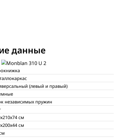
ие данные
рокнижка
таллокаркас
иверсальный (левый и правый)
емные
ок независимых пружин
т
0х210х74 см
0х200х44 см
см