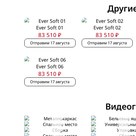
Другие
Ever Soft 01
Ever Soft 02
83 510 ₽
83 510 ₽
Отправим 17 августа
Отправим 17 августа
Ever Soft 06
83 510 ₽
Отправим 17 августа
Видеог
Металлокаркас
Бельевые ящики
Спальное место
Универсальный у
Сборка
Упаковка
Спальное место
Сборка
Сборка
Сборка