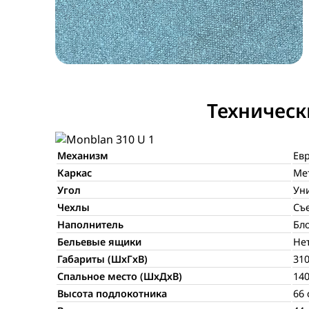
Техническ
Механизм
Ев
Каркас
Ме
Угол
Ун
Чехлы
Съ
Наполнитель
Бл
Бельевые ящики
Не
Габариты (ШхГхВ)
31
Спальное место (ШхДхВ)
14
Высота подлокотника
66 