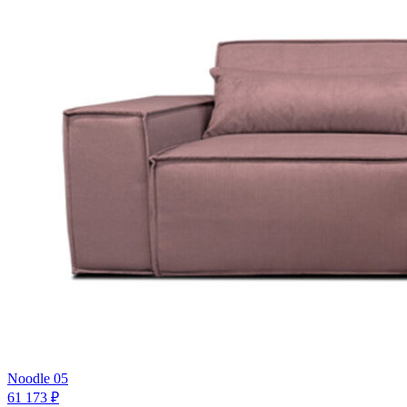
Noodle 05
61 173 ₽