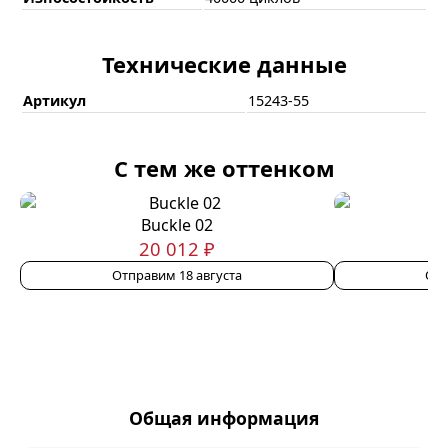
Технические данные
Артикул
15243-55
С тем же оттенком
Buckle 02
20 012 ₽
Отправим 18 августа
Отп
Общая информация