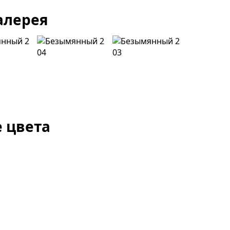
алерея
 цвета