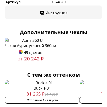
Артикул
16746-67
Инструкция
Дополнительные чехлы
Чехол Аурис угловой 360см
49 цветов
от 20 242 ₽
С тем же оттенком
Buckle 01
81 265 ₽
73
81 468 ₽
Отправим 17 августа
Отп