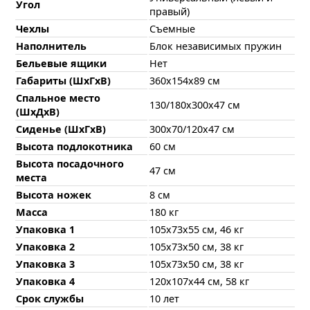
Угол
правый)
Чехлы
Съемные
Наполнитель
Блок независимых пружин
Бельевые ящики
Нет
Габариты (ШхГхВ)
360х154х89 см
Спальное место
130/180х300х47 см
(ШхДхВ)
Сиденье (ШхГхВ)
300х70/120х47 см
Высота подлокотника
60 см
Высота посадочного
47 см
места
Высота ножек
8 см
Масса
180 кг
Упаковка 1
105х73х55 см, 46 кг
Упаковка 2
105х73х50 см, 38 кг
Упаковка 3
105х73х50 см, 38 кг
Упаковка 4
120х107х44 см, 58 кг
Срок службы
10 лет