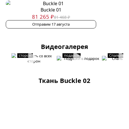
Buckle 01
81 265 ₽
81 468 ₽
Отправим 17 августа
Видеогалерея
Мягкость со всех
Подушки в
сторон
подарок
Спальное 
Ткань Buckle 02