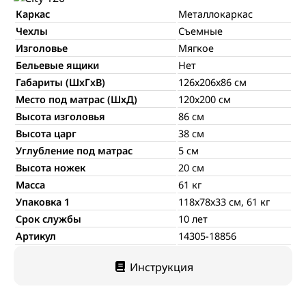
Каркас
Металлокаркас
Чехлы
Съемные
Изголовье
Мягкое
Бельевые ящики
Нет
Габариты (ШхГхВ)
126х206х86 см
Место под матрас (ШхД)
120х200 см
Высота изголовья
86 см
Высота царг
38 см
Углубление под матрас
5 см
Высота ножек
20 см
Масса
61 кг
Упаковка 1
118х78х33 см, 61 кг
Срок службы
10 лет
Артикул
14305-18856
Инструкция