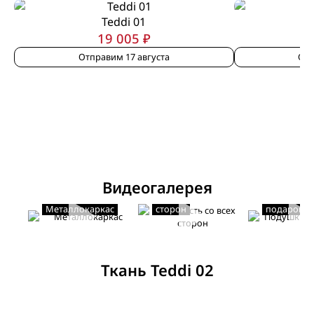
Teddi 01
19 005 ₽
Отправим 17 августа
Отп
Видеогалерея
Мягкость со всех
Подушки в
Металлокаркас
сторон
подарок
Ткань Teddi 02