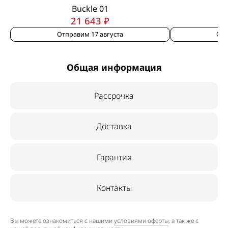
Buckle 01
21 643 ₽
Отправим 17 августа
Отп
Общая информация
Рассрочка
Доставка
Гарантия
Контакты
Вы можете ознакомиться с нашими
условиями оферты
, а так же с