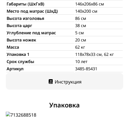
Габариты (ШхГхВ)
146х206х86 см
Место под матрас (ШхД)
140х200 см
Высота изголовья
86 см
Высота царг
38 см
Углубление под матрас
5 см
Высота ножек
20 см
Масса
62 кг
Упаковка 1
118х78х33 см, 62 кг
Срок службы
10 лет
Артикул
3485-85431
Инструкция
Упаковка