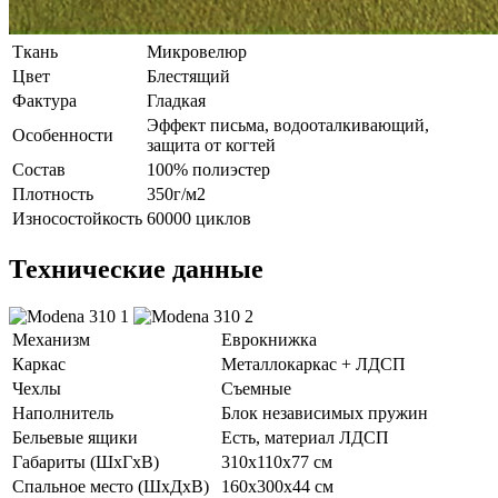
Ткань
Микровелюр
Цвет
Блестящий
Фактура
Гладкая
Эффект письма, водооталкивающий,
Особенности
защита от когтей
Состав
100% полиэстер
Плотность
350г/м2
Износостойкость
60000 циклов
Технические данные
Механизм
Еврокнижка
Каркас
Металлокаркас + ЛДСП
Чехлы
Съемные
Наполнитель
Блок независимых пружин
Бельевые ящики
Есть, материал ЛДСП
Габариты (ШхГхВ)
310х110х77 см
Спальное место (ШхДхВ)
160х300х44 см